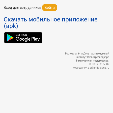
Вход для сотрудников
Войти
Скачать мобильное приложение
(apk)
Ростовский-на-Дону противочумный
институт Роспотребнадзора
Техническая поддержка:
8-903-402-07-02
vodopyanov_as@antiplague.ru