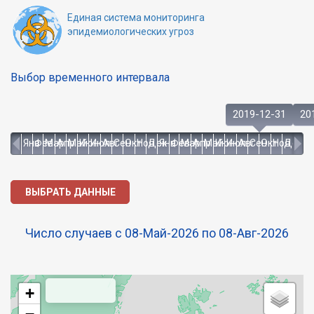
Единая система мониторинга
эпидемиологических угроз
Выбор временного интервала
2019-12-31
20
Янв
Фев
Мар
Апр
Май
Июн
Июл
Авг
Сен
Окт
Ноя
Дек
Янв
Фев
Мар
Апр
Май
Июн
Июл
Авг
Сен
Окт
Ноя
Дек
Число случаев с 08-Май-2026 по 08-Авг-2026
+